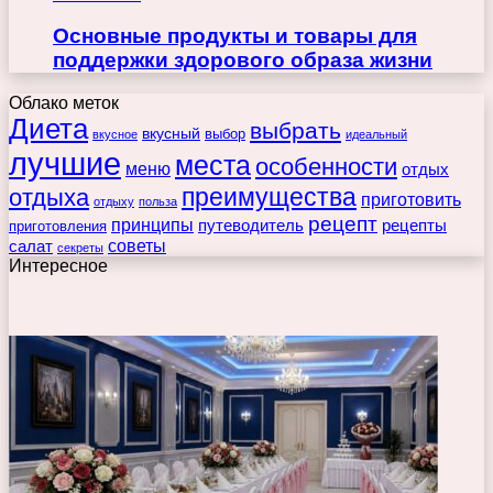
Основные продукты и товары для
поддержки здорового образа жизни
Облако меток
Диета
выбрать
вкусный
выбор
вкусное
идеальный
лучшие
места
особенности
меню
отдых
преимущества
отдыха
приготовить
отдыху
польза
рецепт
принципы
путеводитель
рецепты
приготовления
советы
салат
секреты
Интересное