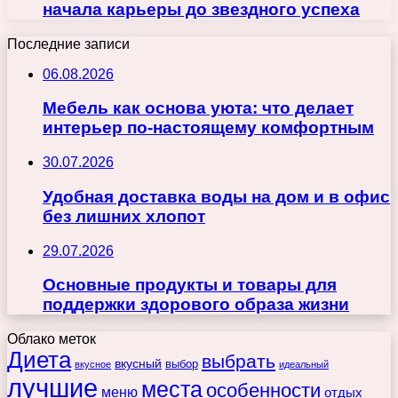
начала карьеры до звездного успеха
Последние записи
06.08.2026
Мебель как основа уюта: что делает
интерьер по-настоящему комфортным
30.07.2026
Удобная доставка воды на дом и в офис
без лишних хлопот
29.07.2026
Основные продукты и товары для
поддержки здорового образа жизни
Облако меток
Диета
выбрать
вкусный
выбор
вкусное
идеальный
лучшие
места
особенности
меню
отдых