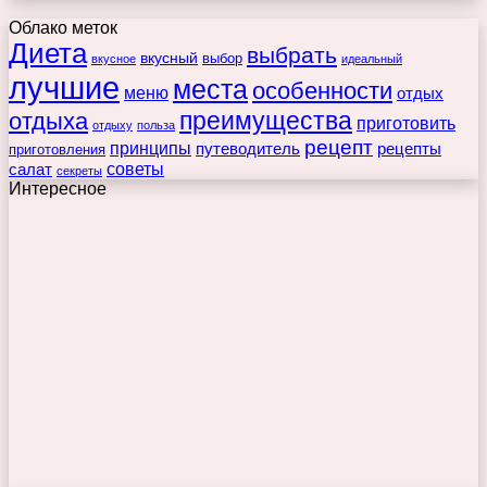
Облако меток
Диета
выбрать
вкусный
выбор
вкусное
идеальный
лучшие
места
особенности
меню
отдых
преимущества
отдыха
приготовить
отдыху
польза
рецепт
принципы
путеводитель
рецепты
приготовления
советы
салат
секреты
Интересное