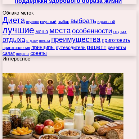
поддержки здорового образа жизни
Облако меток
Диета
выбрать
вкусный
выбор
вкусное
идеальный
лучшие
места
особенности
меню
отдых
преимущества
отдыха
приготовить
отдыху
польза
рецепт
принципы
путеводитель
рецепты
приготовления
советы
салат
секреты
Интересное