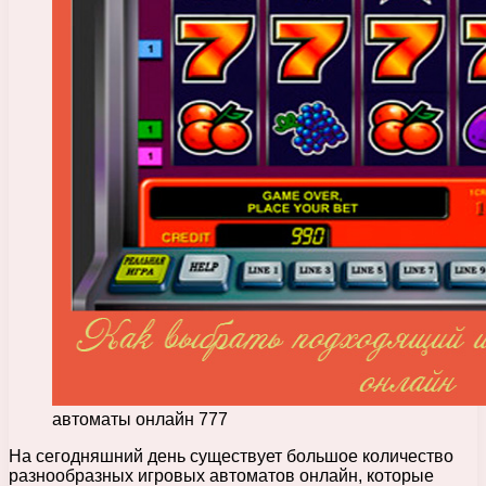
автоматы онлайн 777
На сегодняшний день существует большое количество
разнообразных игровых автоматов онлайн, которые