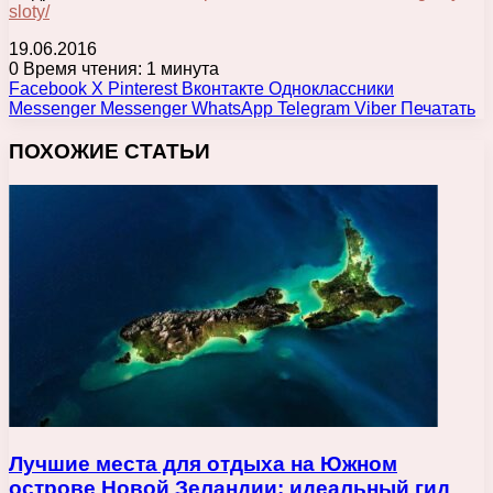
sloty/
19.06.2016
0
Время чтения: 1 минута
Facebook
X
Pinterest
Вконтакте
Одноклассники
Messenger
Messenger
WhatsApp
Telegram
Viber
Печатать
ПОХОЖИЕ СТАТЬИ
Лучшие места для отдыха на Южном
острове Новой Зеландии: идеальный гид