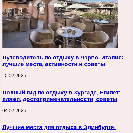
Путеводитель по отдыху в Черво, Италия:
лучшие места, активности и советы
13.02.2025
Полный гид по отдыху в Хургаде, Египет:
пляжи, достопримечательности, советы
04.02.2025
Лучшие места для отдыха в Эдинбурге: