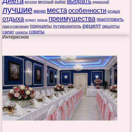
Диета
выбрать
вкусный
выбор
вкусное
идеальный
лучшие
места
особенности
меню
отдых
преимущества
отдыха
приготовить
отдыху
польза
рецепт
принципы
путеводитель
рецепты
приготовления
советы
салат
секреты
Интересное