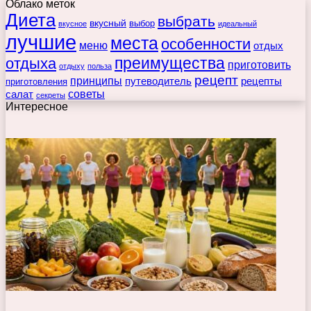
Облако меток
Диета
выбрать
вкусный
выбор
вкусное
идеальный
лучшие
места
особенности
меню
отдых
преимущества
отдыха
приготовить
отдыху
польза
рецепт
принципы
путеводитель
рецепты
приготовления
советы
салат
секреты
Интересное