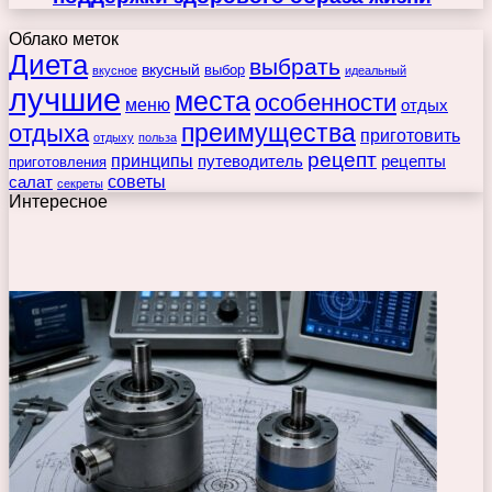
Облако меток
Диета
выбрать
вкусный
выбор
вкусное
идеальный
лучшие
места
особенности
меню
отдых
преимущества
отдыха
приготовить
отдыху
польза
рецепт
принципы
путеводитель
рецепты
приготовления
советы
салат
секреты
Интересное