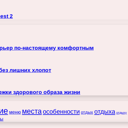
est 2
терьер по-настоящему комфортным
 без лишних хлопот
жки здорового образа жизни
ие
места
особенности
отдыха
меню
отдых
отдыху
ты