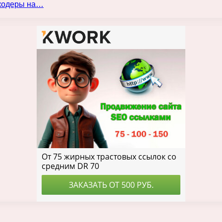
нкодеры на…