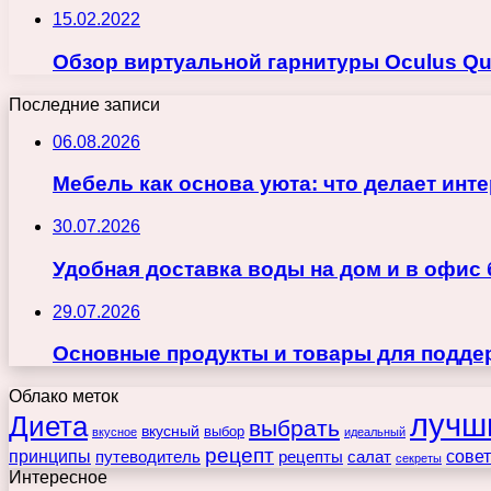
15.02.2022
Обзор виртуальной гарнитуры Oculus Qu
Последние записи
06.08.2026
Мебель как основа уюта: что делает ин
30.07.2026
Удобная доставка воды на дом и в офис
29.07.2026
Основные продукты и товары для поддер
Облако меток
лучш
Диета
выбрать
вкусный
выбор
вкусное
идеальный
рецепт
принципы
путеводитель
рецепты
сове
салат
секреты
Интересное