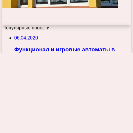
Популярные новости
06.04.2020
Функционал и игровые автоматы в
легальном казино
03.01.2024
Как увеличить энергоэффективность
серверного оборудования
22.02.2016
Эдвига Антье — Французские дети
всегда говорят «Спасибо!» (2015) rtf, fb2
© Copyright 2026, Ntray.ru