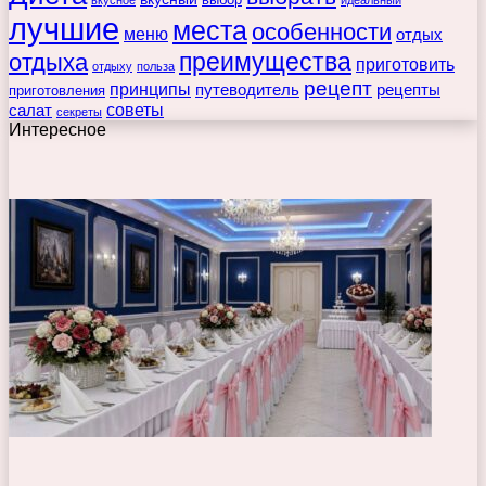
вкусное
идеальный
лучшие
места
особенности
меню
отдых
преимущества
отдыха
приготовить
отдыху
польза
рецепт
принципы
путеводитель
рецепты
приготовления
советы
салат
секреты
Интересное