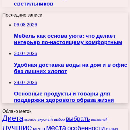
светильников
Последние записи
06.08.2026
Мебель как основа уюта: что делает
интерьер по-настоящему комфортным
30.07.2026
Удобная доставка воды на дом и в офис
без лишних хлопот
29.07.2026
Основные продукты и товары для
поддержки здорового образа жизни
Облако меток
Диета
выбрать
вкусный
выбор
вкусное
идеальный
лучшие
места
особенности
меню
отдых