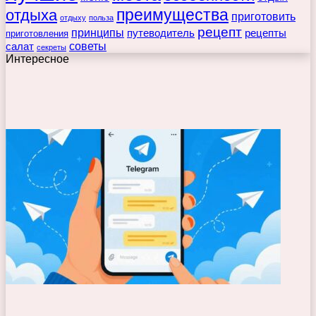
преимущества
отдыха
приготовить
отдыху
польза
рецепт
принципы
путеводитель
рецепты
приготовления
советы
салат
секреты
Интересное