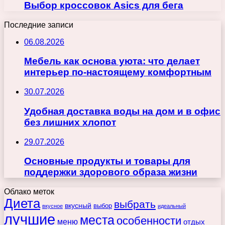
Выбор кроссовок Asics для бега
Последние записи
06.08.2026
Мебель как основа уюта: что делает
интерьер по-настоящему комфортным
30.07.2026
Удобная доставка воды на дом и в офис
без лишних хлопот
29.07.2026
Основные продукты и товары для
поддержки здорового образа жизни
Облако меток
Диета
выбрать
вкусный
выбор
вкусное
идеальный
лучшие
места
особенности
меню
отдых