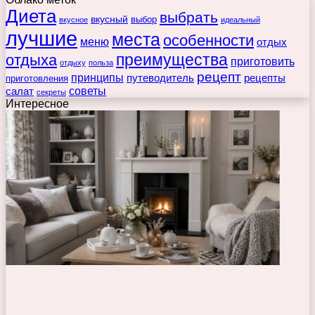
Диета
выбрать
вкусный
выбор
вкусное
идеальный
лучшие
места
особенности
меню
отдых
преимущества
отдыха
приготовить
отдыху
польза
рецепт
принципы
путеводитель
рецепты
приготовления
советы
салат
секреты
Интересное