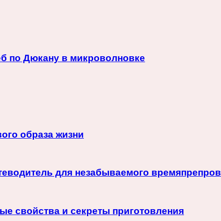
еб по Дюкану в микроволновке
ого образа жизни
путеводитель для незабываемого времяпрепро
ые свойства и секреты приготовления