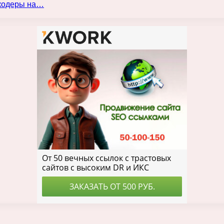
нкодеры на…