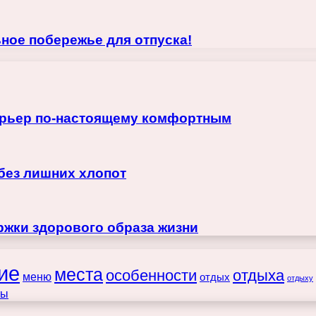
ное побережье для отпуска!
терьер по-настоящему комфортным
 без лишних хлопот
жки здорового образа жизни
ие
места
особенности
отдыха
меню
отдых
отдыху
ты