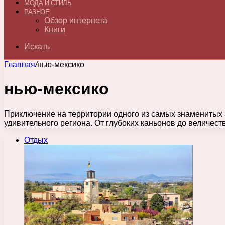
МОДА И СТИЛЬ
РАЗНОЕ
Обзор интернета
Книги
Искать
Главная
/
нью-мексико
нью-мексико
Приключение на территории одного из самых знаменитых а
удивительного региона. От глубоких каньонов до величес
Отдых