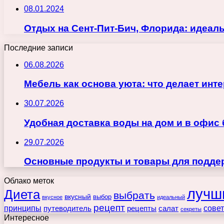
08.01.2024
Отдых на Сент-Пит-Бич, Флорида: идеаль
Последние записи
06.08.2026
Мебель как основа уюта: что делает ин
30.07.2026
Удобная доставка воды на дом и в офис
29.07.2026
Основные продукты и товары для поддер
Облако меток
лучш
Диета
выбрать
вкусный
выбор
вкусное
идеальный
рецепт
принципы
путеводитель
рецепты
сове
салат
секреты
Интересное