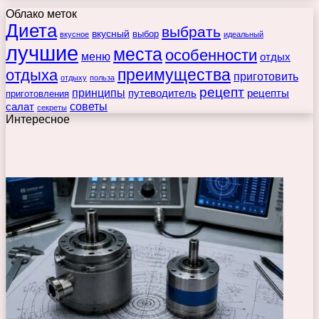
Облако меток
Диета
выбрать
вкусный
выбор
вкусное
идеальный
лучшие
места
особенности
меню
отдых
преимущества
отдыха
приготовить
отдыху
польза
рецепт
принципы
путеводитель
рецепты
приготовления
советы
салат
секреты
Интересное