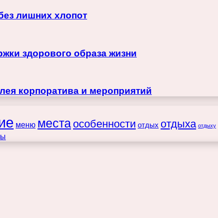
 без лишних хлопот
жки здорового образа жизни
лея корпоратива и мероприятий
ие
места
особенности
отдыха
меню
отдых
отдыху
ты