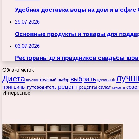
Удобная доставка воды на дом и в офис
29.07.2026
Основные продукты и товары для поддер
03.07.2026
Рестораны для праздников свадьбы юби
Облако меток
лучш
Диета
выбрать
вкусный
выбор
вкусное
идеальный
рецепт
принципы
путеводитель
рецепты
сове
салат
секреты
Интересное