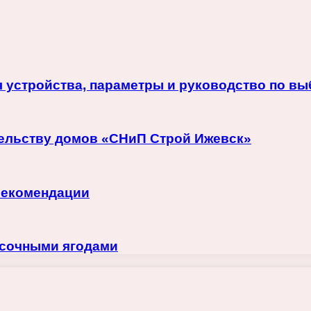
 устройства, параметры и руководство по в
тельству домов «СНиП Строй Ижевск»
рекомендации
 сочными ягодами