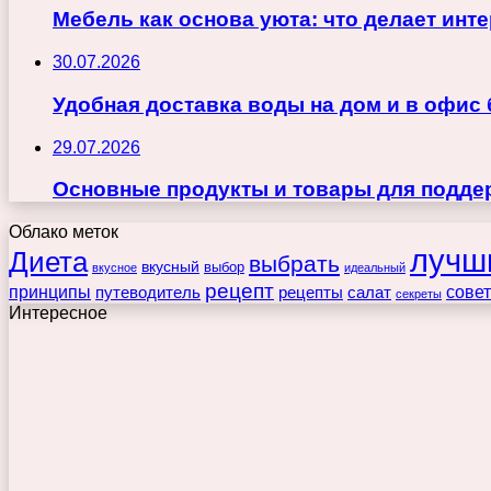
Мебель как основа уюта: что делает ин
30.07.2026
Удобная доставка воды на дом и в офис
29.07.2026
Основные продукты и товары для поддер
Облако меток
лучш
Диета
выбрать
вкусный
выбор
вкусное
идеальный
рецепт
принципы
путеводитель
рецепты
сове
салат
секреты
Интересное