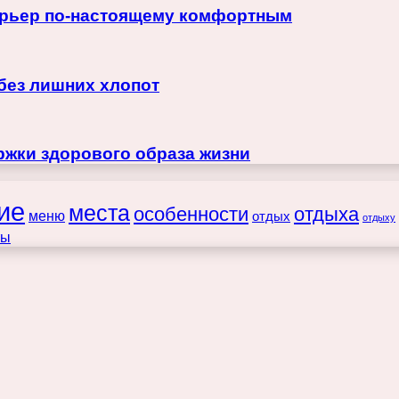
терьер по-настоящему комфортным
 без лишних хлопот
жки здорового образа жизни
ие
места
особенности
отдыха
меню
отдых
отдыху
ты