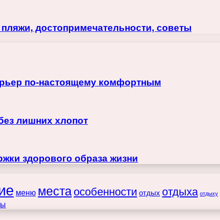
: пляжи, достопримечательности, советы
терьер по-настоящему комфортным
 без лишних хлопот
жки здорового образа жизни
ие
места
особенности
отдыха
меню
отдых
отдыху
ты