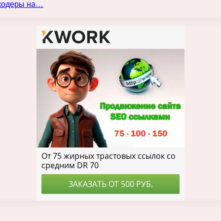
нкодеры на…