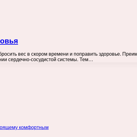
ровья
сбросить вес в скором времени и поправить здоровье. Пре
ении сердечно-сосудистой системы. Тем…
астоящему комфортным