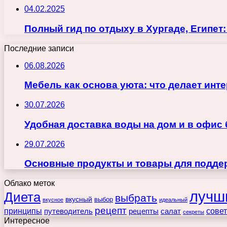
04.02.2025
Полный гид по отдыху в Хургаде, Египет
Последние записи
06.08.2026
Мебель как основа уюта: что делает ин
30.07.2026
Удобная доставка воды на дом и в офис
29.07.2026
Основные продукты и товары для поддер
Облако меток
лучш
Диета
выбрать
вкусный
выбор
вкусное
идеальный
рецепт
принципы
путеводитель
рецепты
сове
салат
секреты
Интересное