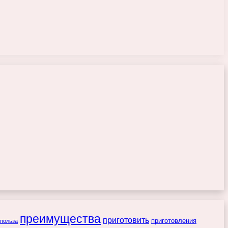
преимущества
приготовить
приготовления
польза