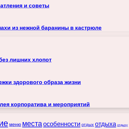
чатления и советы
нахи из нежной баранины в кастрюле
 без лишних хлопот
жки здорового образа жизни
лея корпоратива и мероприятий
ие
места
особенности
отдыха
меню
отдых
отдыху