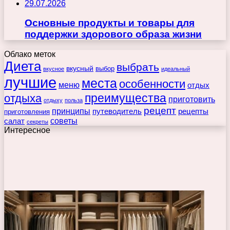
29.07.2026
Основные продукты и товары для
поддержки здорового образа жизни
Облако меток
Диета
выбрать
вкусный
выбор
вкусное
идеальный
лучшие
места
особенности
меню
отдых
преимущества
отдыха
приготовить
отдыху
польза
рецепт
принципы
путеводитель
рецепты
приготовления
советы
салат
секреты
Интересное