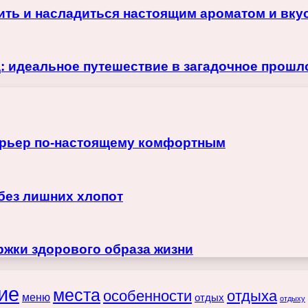
ить и насладиться настоящим ароматом и вку
: идеальное путешествие в загадочное прошл
терьер по-настоящему комфортным
 без лишних хлопот
жки здорового образа жизни
ие
места
особенности
отдыха
меню
отдых
отдыху