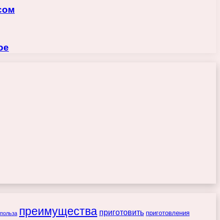
сом
ое
преимущества
приготовить
приготовления
польза