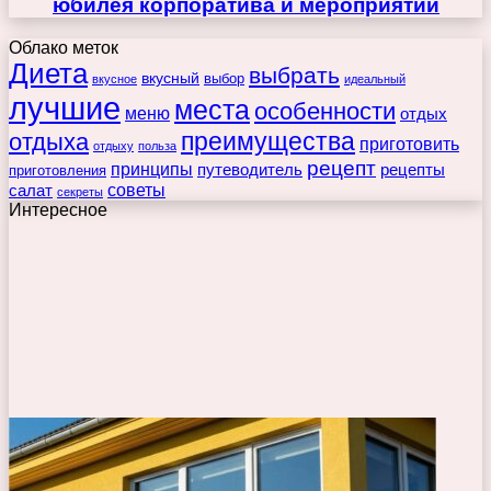
юбилея корпоратива и мероприятий
Облако меток
Диета
выбрать
вкусный
выбор
вкусное
идеальный
лучшие
места
особенности
меню
отдых
преимущества
отдыха
приготовить
отдыху
польза
рецепт
принципы
путеводитель
рецепты
приготовления
советы
салат
секреты
Интересное