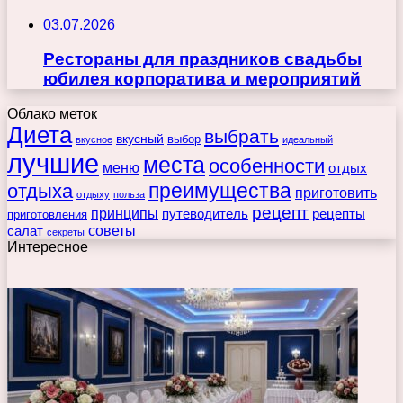
03.07.2026
Рестораны для праздников свадьбы
юбилея корпоратива и мероприятий
Облако меток
Диета
выбрать
вкусный
выбор
вкусное
идеальный
лучшие
места
особенности
меню
отдых
преимущества
отдыха
приготовить
отдыху
польза
рецепт
принципы
путеводитель
рецепты
приготовления
советы
салат
секреты
Интересное