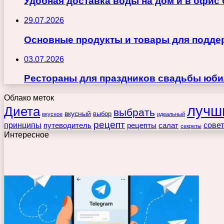
Удобная доставка воды на дом и в офис
29.07.2026
Основные продукты и товары для поддер
03.07.2026
Рестораны для праздников свадьбы юби
Облако меток
лучш
Диета
выбрать
вкусный
выбор
вкусное
идеальный
рецепт
принципы
путеводитель
рецепты
сове
салат
секреты
Интересное