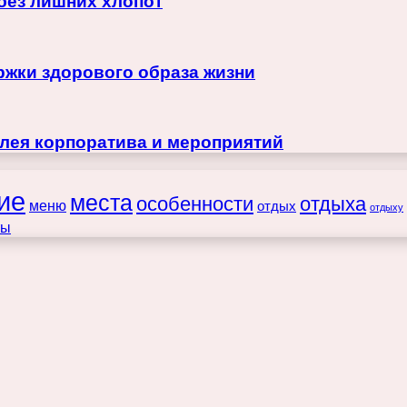
 без лишних хлопот
жки здорового образа жизни
лея корпоратива и мероприятий
ие
места
особенности
отдыха
меню
отдых
отдыху
ты