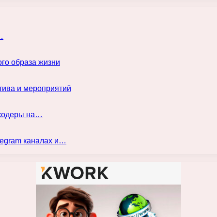
…
го образа жизни
тива и мероприятий
нкодеры на…
legram каналах и…