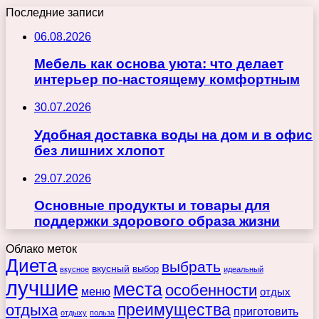
Последние записи
06.08.2026
Мебель как основа уюта: что делает
интерьер по-настоящему комфортным
30.07.2026
Удобная доставка воды на дом и в офис
без лишних хлопот
29.07.2026
Основные продукты и товары для
поддержки здорового образа жизни
Облако меток
Диета
выбрать
вкусный
выбор
вкусное
идеальный
лучшие
места
особенности
меню
отдых
преимущества
отдыха
приготовить
отдыху
польза