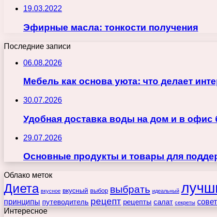
19.03.2022
Эфирные масла: тонкости получения
Последние записи
06.08.2026
Мебель как основа уюта: что делает ин
30.07.2026
Удобная доставка воды на дом и в офис
29.07.2026
Основные продукты и товары для поддер
Облако меток
лучш
Диета
выбрать
вкусный
выбор
вкусное
идеальный
рецепт
принципы
путеводитель
рецепты
сове
салат
секреты
Интересное