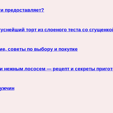
ги предоставляет?
уснейший торт из слоеного теста со сгущенко
е, советы по выбору и покупке
и нежным лососем — рецепт и секреты приго
ужчин