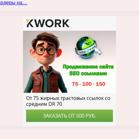
нкодеры на…