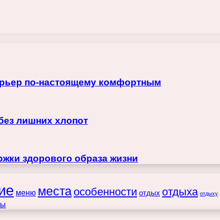
терьер по-настоящему комфортным
 без лишних хлопот
жки здорового образа жизни
ие
места
особенности
отдыха
меню
отдых
отдыху
ты