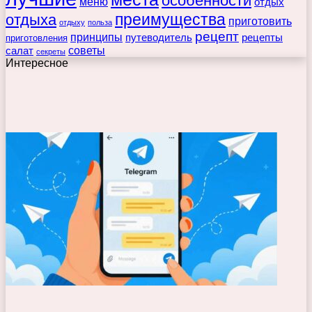
особенности
меню
отдых
преимущества
отдыха
приготовить
отдыху
польза
рецепт
принципы
путеводитель
рецепты
приготовления
советы
салат
секреты
Интересное