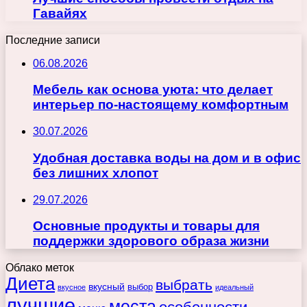
Гавайях
Последние записи
06.08.2026
Мебель как основа уюта: что делает
интерьер по-настоящему комфортным
30.07.2026
Удобная доставка воды на дом и в офис
без лишних хлопот
29.07.2026
Основные продукты и товары для
поддержки здорового образа жизни
Облако меток
Диета
выбрать
вкусный
выбор
вкусное
идеальный
лучшие
места