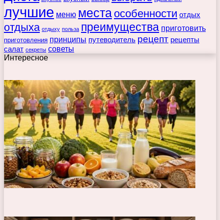
лучшие
места
особенности
меню
отдых
преимущества
отдыха
приготовить
отдыху
польза
рецепт
принципы
путеводитель
рецепты
приготовления
советы
салат
секреты
Интересное