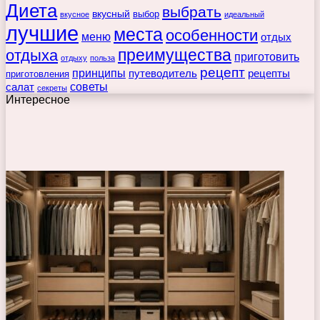
Диета
выбрать
вкусный
выбор
вкусное
идеальный
лучшие
места
особенности
меню
отдых
преимущества
отдыха
приготовить
отдыху
польза
рецепт
принципы
путеводитель
рецепты
приготовления
советы
салат
секреты
Интересное