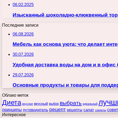
06.02.2025
Изысканный шоколадно-клюквенный торт
Последние записи
06.08.2026
Мебель как основа уюта: что делает ин
30.07.2026
Удобная доставка воды на дом и в офис
29.07.2026
Основные продукты и товары для поддер
Облако меток
лучш
Диета
выбрать
вкусный
выбор
вкусное
идеальный
рецепт
принципы
путеводитель
рецепты
сове
салат
секреты
Интересное