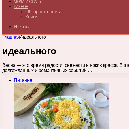
МОДА И СТИЛЬ
РАЗНОЕ
Обзор интернета
Книги
Искать
Главная
/
идеального
идеального
Весна — это время радости, свежести и ярких красок. В э
долгожданных и романтичных событий …
Питание