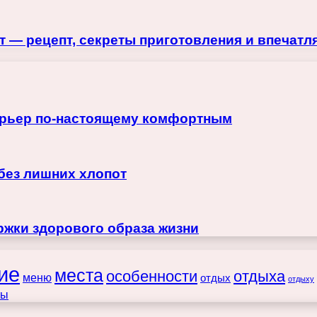
 — рецепт, секреты приготовления и впечат
терьер по-настоящему комфортным
 без лишних хлопот
жки здорового образа жизни
ие
места
особенности
отдыха
меню
отдых
отдыху
ты