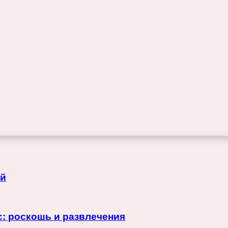
ий
с: роскошь и развлечения