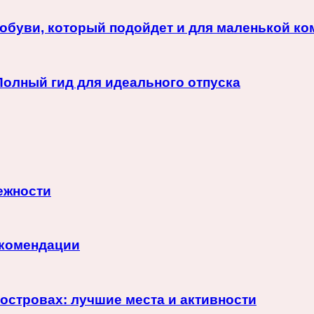
обуви, который подойдет и для маленькой к
Полный гид для идеального отпуска
дежности
екомендации
островах: лучшие места и активности