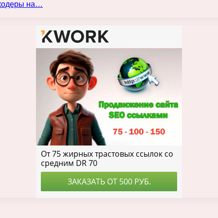
нкодеры на…