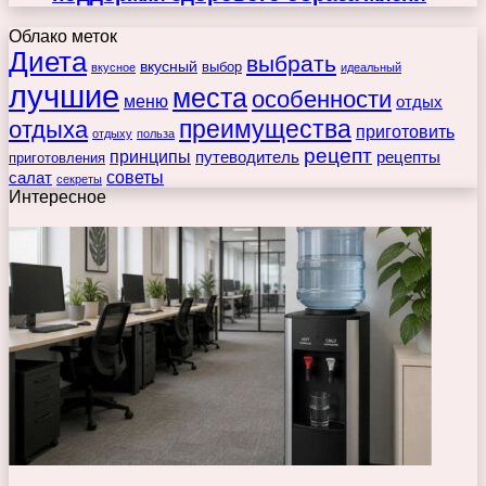
Облако меток
Диета
выбрать
вкусный
выбор
вкусное
идеальный
лучшие
места
особенности
меню
отдых
преимущества
отдыха
приготовить
отдыху
польза
рецепт
принципы
путеводитель
рецепты
приготовления
советы
салат
секреты
Интересное