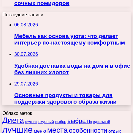
сочных помидоров
Последние записи
06.08.2026
Мебель как основа уюта: что делает
интерьер по-настоящему комфортным
30.07.2026
Удобная доставка воды на дом и в офис
без лишних хлопот
29.07.2026
Основные продукты и товары для
поддержки здорового образа жизни
Облако меток
Диета
выбрать
вкусный
выбор
вкусное
идеальный
лучшие
места
особенности
меню
отдых