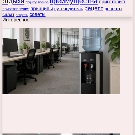
преимущества
отдыха
приготовить
отдыху
польза
рецепт
принципы
путеводитель
рецепты
приготовления
советы
салат
секреты
Интересное