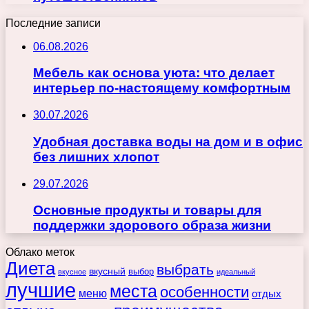
Последние записи
06.08.2026
Мебель как основа уюта: что делает
интерьер по-настоящему комфортным
30.07.2026
Удобная доставка воды на дом и в офис
без лишних хлопот
29.07.2026
Основные продукты и товары для
поддержки здорового образа жизни
Облако меток
Диета
выбрать
вкусный
выбор
вкусное
идеальный
лучшие
места
особенности
меню
отдых