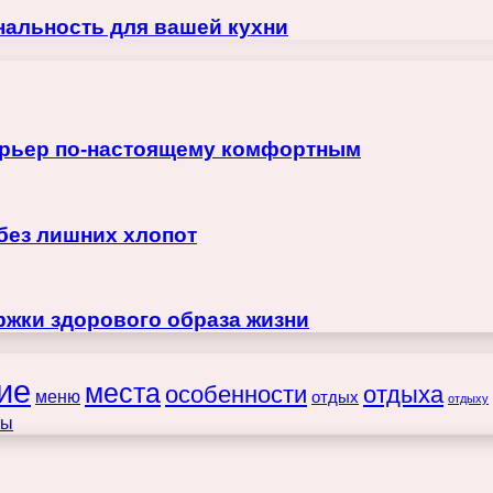
нальность для вашей кухни
терьер по-настоящему комфортным
 без лишних хлопот
жки здорового образа жизни
ие
места
особенности
отдыха
меню
отдых
отдыху
ты