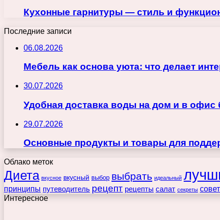
Кухонные гарнитуры — стиль и функцио
Последние записи
06.08.2026
Мебель как основа уюта: что делает ин
30.07.2026
Удобная доставка воды на дом и в офис
29.07.2026
Основные продукты и товары для поддер
Облако меток
лучш
Диета
выбрать
вкусный
выбор
вкусное
идеальный
рецепт
принципы
путеводитель
рецепты
сове
салат
секреты
Интересное