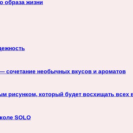
о образа жизни
адежность
 — сочетание необычных вкусов и ароматов
ым рисунком, который будет восхищать всех 
школе SOLO