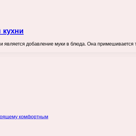
й кухни
ни является добавление муки в блюда. Она примешивается 
…
астоящему комфортным