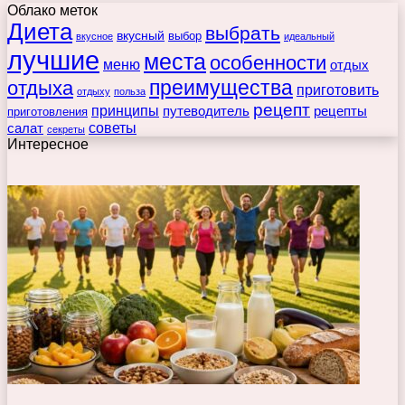
Облако меток
Диета
выбрать
вкусный
выбор
вкусное
идеальный
лучшие
места
особенности
меню
отдых
преимущества
отдыха
приготовить
отдыху
польза
рецепт
принципы
путеводитель
рецепты
приготовления
советы
салат
секреты
Интересное