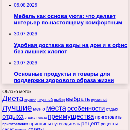
06.08.2026
Мебель как основа уюта: что делает
интерьер по-настоящему комфортным
30.07.2026
Удобная доставка воды на дом и в офис
без лишних хлопот
29.07.2026
Основные продукты и товары для
поддержки здорового образа жизни
Облако меток
Диета
выбрать
вкусный
выбор
вкусное
идеальный
лучшие
места
особенности
меню
отдых
преимущества
отдыха
приготовить
отдыху
польза
рецепт
принципы
путеводитель
рецепты
приготовления
советы
салат
секреты