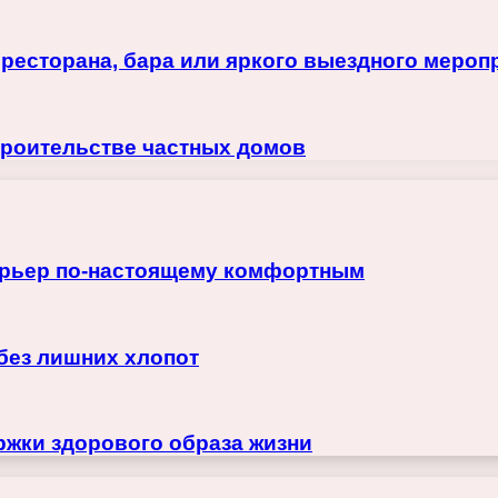
ресторана, бара или яркого выездного мероп
троительстве частных домов
терьер по-настоящему комфортным
 без лишних хлопот
жки здорового образа жизни