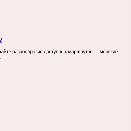
у
ывайте разнообразие доступных маршрутов — морские
е…