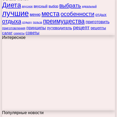
Диета
выбрать
вкусный
выбор
вкусное
идеальный
лучшие
места
особенности
меню
отдых
преимущества
отдыха
приготовить
отдыху
польза
рецепт
принципы
путеводитель
рецепты
приготовления
советы
салат
секреты
Интересное
Популярные новости