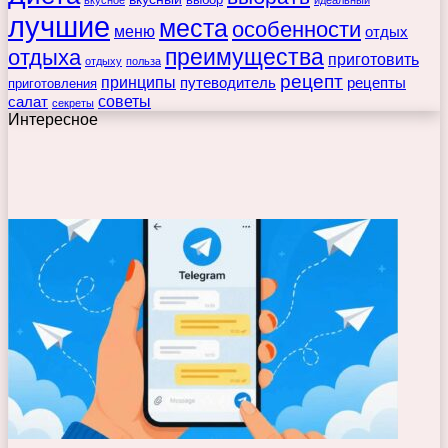
вкусное
идеальный
лучшие
места
особенности
меню
отдых
преимущества
отдыха
приготовить
отдыху
польза
рецепт
принципы
путеводитель
рецепты
приготовления
советы
салат
секреты
Интересное