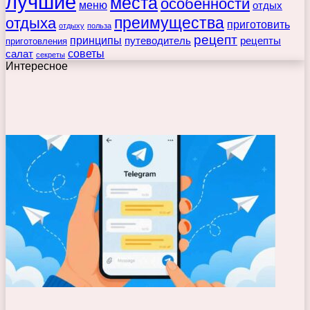
лучшие
места
особенности
меню
отдых
преимущества
отдыха
приготовить
отдыху
польза
рецепт
принципы
путеводитель
рецепты
приготовления
советы
салат
секреты
Интересное