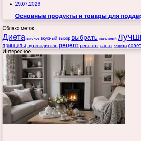
29.07.2026
Основные продукты и товары для поддер
Облако меток
лучш
Диета
выбрать
вкусный
выбор
вкусное
идеальный
рецепт
принципы
путеводитель
рецепты
сове
салат
секреты
Интересное