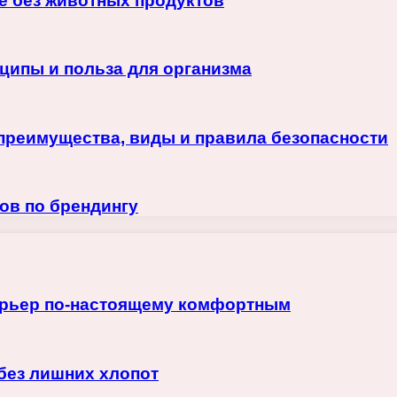
е без животных продуктов
ципы и польза для организма
преимущества, виды и правила безопасности
ов по брендингу
терьер по-настоящему комфортным
 без лишних хлопот