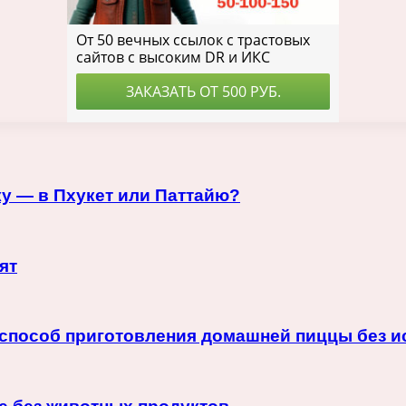
у — в Пхукет или Паттайю?
ят
способ приготовления домашней пиццы без и