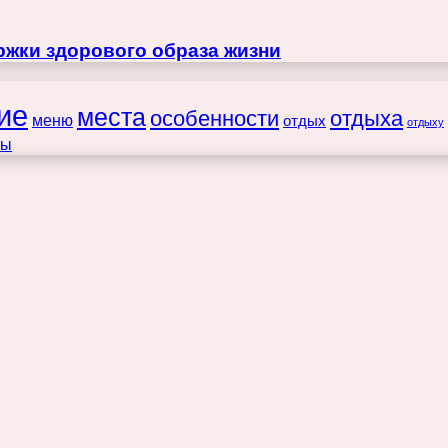
жки здорового образа жизни
ие
места
особенности
отдыха
меню
отдых
отдыху
ты