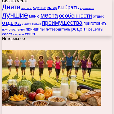
Облако меток
Диета
выбрать
вкусный
выбор
вкусное
идеальный
лучшие
места
особенности
меню
отдых
преимущества
отдыха
приготовить
отдыху
польза
рецепт
принципы
путеводитель
рецепты
приготовления
советы
салат
секреты
Интересное