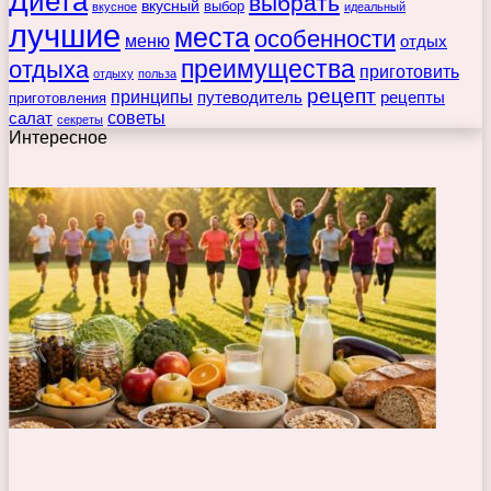
Диета
выбрать
вкусный
выбор
вкусное
идеальный
лучшие
места
особенности
меню
отдых
преимущества
отдыха
приготовить
отдыху
польза
рецепт
принципы
путеводитель
рецепты
приготовления
советы
салат
секреты
Интересное