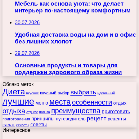
Мебель как основа уюта: что делает
интерьер по-настоящему комфортным
30.07.2026
Удобная доставка воды на дом и в офис
без лишних хлопот
29.07.2026
Основные продукты и товары для
поддержки здорового образа жизни
Облако меток
Диета
выбрать
вкусный
выбор
вкусное
идеальный
лучшие
места
особенности
меню
отдых
преимущества
отдыха
приготовить
отдыху
польза
рецепт
принципы
путеводитель
рецепты
приготовления
советы
салат
секреты
Интересное