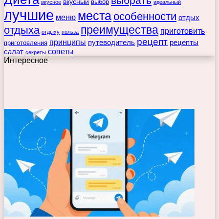
выбрать
вкусный
выбор
вкусное
идеальный
лучшие
места
особенности
меню
отдых
преимущества
отдыха
приготовить
отдыху
польза
рецепт
принципы
путеводитель
рецепты
приготовления
советы
салат
секреты
Интересное