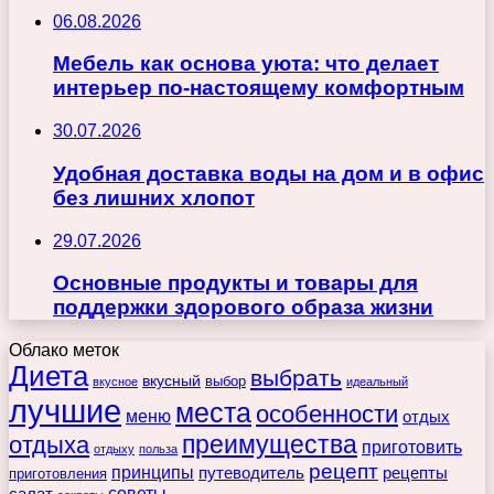
06.08.2026
Мебель как основа уюта: что делает
интерьер по-настоящему комфортным
30.07.2026
Удобная доставка воды на дом и в офис
без лишних хлопот
29.07.2026
Основные продукты и товары для
поддержки здорового образа жизни
Облако меток
Диета
выбрать
вкусный
выбор
вкусное
идеальный
лучшие
места
особенности
меню
отдых
преимущества
отдыха
приготовить
отдыху
польза
рецепт
принципы
путеводитель
рецепты
приготовления
советы