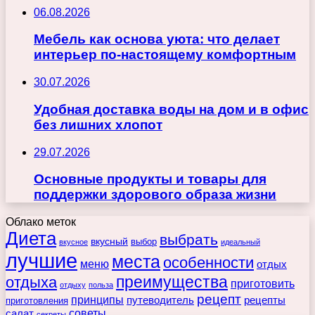
06.08.2026
Мебель как основа уюта: что делает
интерьер по-настоящему комфортным
30.07.2026
Удобная доставка воды на дом и в офис
без лишних хлопот
29.07.2026
Основные продукты и товары для
поддержки здорового образа жизни
Облако меток
Диета
выбрать
вкусный
выбор
вкусное
идеальный
лучшие
места
особенности
меню
отдых
преимущества
отдыха
приготовить
отдыху
польза
рецепт
принципы
путеводитель
рецепты
приготовления
советы
салат
секреты