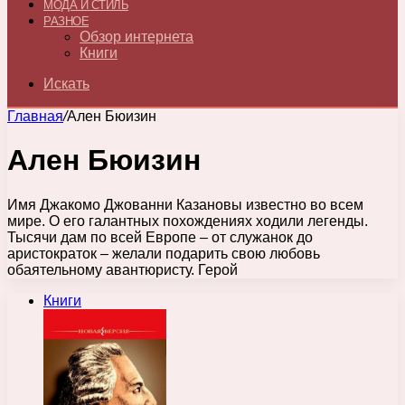
МОДА И СТИЛЬ
РАЗНОЕ
Обзор интернета
Книги
Искать
Главная
/
Ален Бюизин
Ален Бюизин
Имя Джакомо Джованни Казановы известно во всем
мире. О его галантных похождениях ходили легенды.
Тысячи дам по всей Европе – от служанок до
аристократок – желали подарить свою любовь
обаятельному авантюристу. Герой
Книги