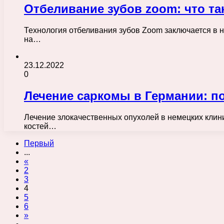
Отбеливание зубов zoom: что та
Технология отбеливания зубов Zoom заключается в 
на…
23.12.2022
0
Лечение саркомы в Германии: п
Лечение злокачественных опухолей в немецких клин
костей…
Первый
...
«
2
3
4
5
6
»