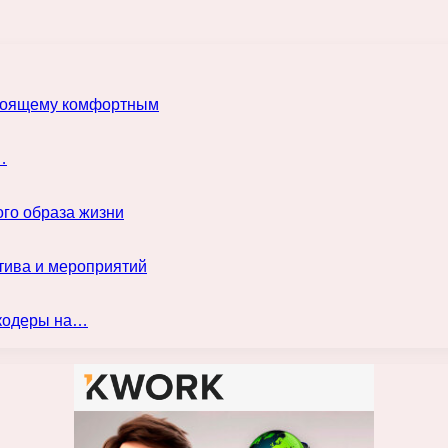
астоящему комфортным
…
го образа жизни
тива и мероприятий
нкодеры на…