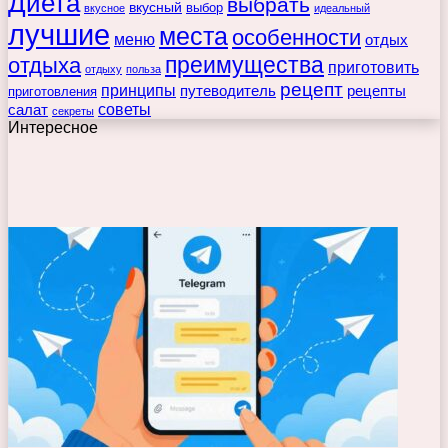
Диета
выбрать
вкусный
выбор
вкусное
идеальный
лучшие
места
особенности
меню
отдых
преимущества
отдыха
приготовить
отдыху
польза
рецепт
принципы
путеводитель
рецепты
приготовления
советы
салат
секреты
Интересное