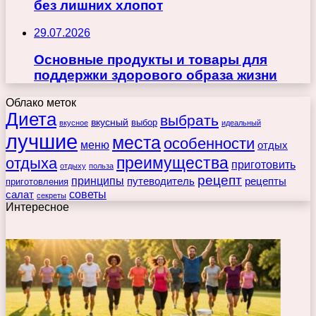
без лишних хлопот
29.07.2026
Основные продукты и товары для
поддержки здорового образа жизни
Облако меток
Диета
выбрать
вкусный
выбор
вкусное
идеальный
лучшие
места
особенности
меню
отдых
преимущества
отдыха
приготовить
отдыху
польза
рецепт
принципы
путеводитель
рецепты
приготовления
советы
салат
секреты
Интересное